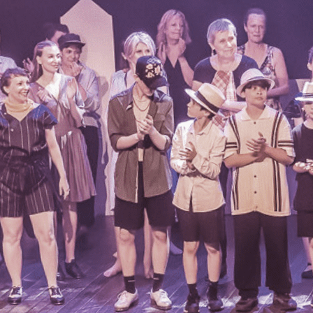
Exporter les lignes sélectionnées
Exporter toutes les colonnes
Exporter uniquement les colonnes affichées
Menu
<
>
Saison 2026-2027
Saison 2025-2026
Spectacle CONFLU ' DANSE
?>
Images de la page d'accueil
Cliquez pour éditer