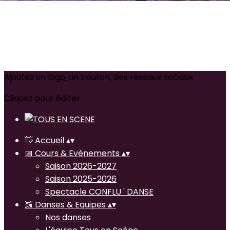
Ajoutez un logo, un bouton, des réseaux sociaux
Cliquez pour éditer
👋 Accueil
▴
▾
📅 Cours & Evènements
▴
▾
Saison 2026-2027
Saison 2025-2026
Spectacle CONFLU ' DANSE
👯 Danses & Equipes
▴
▾
Nos danses